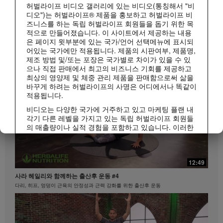
허벌라이프 비디오 갤러리에 있는 비디오(통칭해서 "비
디오")는 허벌라이프® 제품을 홍보하고 허벌라이프 비
1:15
즈니스를 하는 독립 허벌라이프 회원들을 돕기 위한 목
적으로 만들어졌습니다. 이 사이트에서 제공하는 내용
매일 조금씩 젊어지는 시니어 저속노화 건강 루틴
은 페이지 윗부분에 있는 국가/언어 선택메뉴에 표시되
허벌라이프 피트니스
저속노화 루틴 | 시니어 편
모두 보기
어있는 국가에만 적용됩니다. 제품의 시판여부, 제품명,
제조 방법 및/또는 포장은 국가별로 차이가 있을 수 있
으나 직접 판매에서 최고의 비즈니스 기회를 제공하고
최상의 영양제 및 체중 관리 제품을 판매함으로써 삶을
바꾸게 하려는 허벌라이프의 사명은 어디에서나 똑같이
적용됩니다.
비디오는 다양한 국가에 거주하고 있고 마케팅 플랜 내
각기 다른 레벨을 가지고 있는 독립 허벌라이프 회원들
의 매출량이나 실적 경험을 포함하고 있습니다. 이러한
수입은 사례로 제시된 개인들에게 적용되는 수치이지
평균치는 아닙니다. 또한 이 수치가 귀하의 예상 수입을
1:10
보장하지 않습니다. 귀하께서 비즈니스를 진행하시는
지역에 적용되는 가장 최근의 수입 실적 데이터를 참조
12:49
20대부터 시작하는 저속노화 라이프스타일
하시려면Herbalife.co.kr 또는 MyHerbalife.co.kr을 방문
사라 헤일리와 함께하는 출산후 운동 #4
저속노화 루틴 | MZ세대 편
하십시오.
다리, 히프, 엉덩이 근육의 안정성과 근력 강화를 위한 출산후 운동
이와 마찬가지로, 상당한 체중감량이나 급격한 체중감
량의 체험담이 모든 사람들의 체중 감량 속도나 정도를
대변하지 않습니다. 개인의 체중감량 정도는 본인의 신
진대사, 식사 습관, 초기 체중, 그리고 적당한 운동의 빈