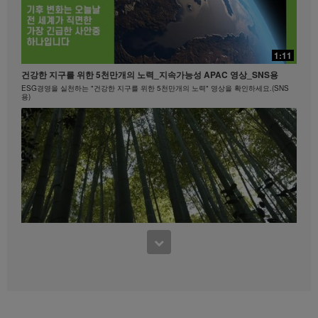
20:24
빠를수록 좋은!
15:40
1:11
빠를수록 좋은! #뉴런뉴트리션 #비타민B
마크 코로넬과 함께하는 에너지아 운동 #1
건강한 지구를 위한 5천만개의 노력_지속가능성 APAC 영상_SNS용
히프, 엉덩이
ESG경영을 실천하는 "건강한 지구를 위한 5천만개의 노력" 영상을 확인하세요.(SNS
용)
0:45
Formula 1 Story #4 나이에 상관없이 언제 어디서나 | 건강한 라이프스타
8:15
일
3:37
하체 근력 1
연령에 상관없이 누구에게나 필요한 헬시에이징.
건강한 지구를 위한 5천만개의 노력_지속가능성 APAC 영상_멤버용
하체 다리 및 엉덩이 근육 강화 트레이닝 운동을 시도해 보세요.
ESG경영을 실천하는 "건강한 지구를 위한 5천만개의 노력" 영상을 확인하세요.(멤버
용)