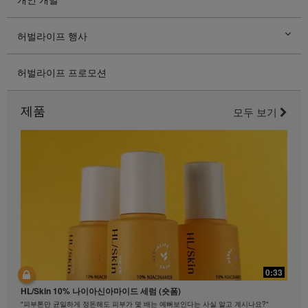
허벌라이프 행사
허벌라이프 프로모션
제품
모두 보기
0:33
HL/Skin 10% 나이아신아마이드 세럼 (숏폼)
"피부톤만 균일하게 정돈해도 피부가 몇 배는 예뻐보인다는 사실 알고 계시나요?"