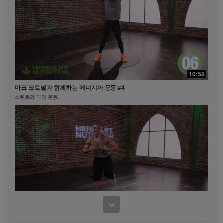
도에 따라 달라집니다. 비즈니스를 하시는 지역 내에서
체중 감량 클레임과 관련된 정보를 원하시면
MyHerbalife.co.kr이나 허벌라이프 고객서비스팀
(1588-7577)으로 문의하십시오.
모든 사람은 어떠한 체중 감량 프로그램을 시작하기 앞
서 주치의와 상의하셔야 합니다. 허벌라이프® 제품은
21:35
오직 통제된 식사의 일부로써 체중 감량과 체중 조절을
10:58
지원할 수 있습니다. 비록 특정 허벌라이프® 제품은 일
탁월함의 중심
부 일상적인 식사를 대체하기에 적합할 수 있으나, 개인
마크 코로넬과 함께하는 에너지아 운동 #4
탁월함의 중심 #허벌라이프 #제품력
의 모든 식사를 대체해서는 안되며, 매일 최소한 한 번
스쿼트와 다리 운동.
의 적절한 식사가 보충되어야 합니다.
비디오는 Herbalife International of America, Inc.에서
소유하고 운영하고 있는 허벌라이프 비디오 갤러리를
통해서만 이용 가능합니다. 귀하께서는 비디오를 시청
하실 수 있으며, 비디오가 다운로드 가능한 경우에는 허
벌라이프 비즈니스 또는 허벌라이프® 제품을 홍보할 목
적으로만 비디오 전체를 복제하고 배포할 수 있습니다.
그러나, 귀하께서는 비디오를 복제하고 배포하는 과정
에서 금전적인 거래를 해서는 안됩니다. Herbalife
International of America, Inc.의 명시된 서면 동의 없이
비디오에 포함되어있는 영상, 음성, 설명 및 이야기를
17:48
사용하는 것은 엄격히 금지됩니다. 허벌라이프는 언제
11:52
맛있게 먹으면서 다이어트하기
든지 귀하의 비디오 사용을 중단하도록 요청할 수 있습
사사 노세리노의 파워 다리 컨디셔닝
맛있게 먹으면서 다이어트하기 #키토산 #셀유로쓰 #리프트오프