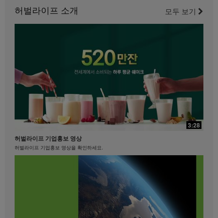
니다.
허벌라이프 소개
이 다리 운동을 즐기세요.
모두 보기
21:35
29:40
베케이션 & 명절을 준비하는 자세
3:28
제니퍼 델포조와 함께하는 복근과 엉덩이를 위한 필라테스
베케이션 & 명절을 준비하는 자세 #장건강 #알로에 #유산균
허벌라이프 기업홍보 영상
필라테스 강사 제니퍼 델포조와 함께 복근과 엉덩이 근육에 초점을 맞춘 이 필라테스에
도전해 보세요...................
허벌라이프 기업홍보 영상을 확인하세요.