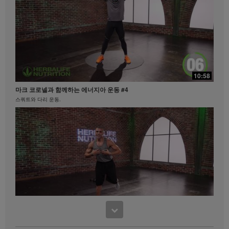
도에 따라 달라집니다. 비즈니스를 하시는 지역 내에서
체중 감량 클레임과 관련된 정보를 원하시면
MyHerbalife.co.kr이나 허벌라이프 고객서비스팀
(1588-7577)으로 문의하십시오.
모든 사람은 어떠한 체중 감량 프로그램을 시작하기 앞
서 주치의와 상의하셔야 합니다. 허벌라이프® 제품은
21:35
오직 통제된 식사의 일부로써 체중 감량과 체중 조절을
10:58
지원할 수 있습니다. 비록 특정 허벌라이프® 제품은 일
탁월함의 중심
부 일상적인 식사를 대체하기에 적합할 수 있으나, 개인
마크 코로넬과 함께하는 에너지아 운동 #4
탁월함의 중심 #허벌라이프 #제품력
의 모든 식사를 대체해서는 안되며, 매일 최소한 한 번
스쿼트와 다리 운동.
의 적절한 식사가 보충되어야 합니다.
비디오는 Herbalife International of America, Inc.에서
소유하고 운영하고 있는 허벌라이프 비디오 갤러리를
통해서만 이용 가능합니다. 귀하께서는 비디오를 시청
하실 수 있으며, 비디오가 다운로드 가능한 경우에는 허
벌라이프 비즈니스 또는 허벌라이프® 제품을 홍보할 목
적으로만 비디오 전체를 복제하고 배포할 수 있습니다.
그러나, 귀하께서는 비디오를 복제하고 배포하는 과정
에서 금전적인 거래를 해서는 안됩니다. Herbalife
International of America, Inc.의 명시된 서면 동의 없이
비디오에 포함되어있는 영상, 음성, 설명 및 이야기를
17:48
사용하는 것은 엄격히 금지됩니다. 허벌라이프는 언제
11:52
맛있게 먹으면서 다이어트하기
든지 귀하의 비디오 사용을 중단하도록 요청할 수 있습
사사 노세리노의 파워 다리 컨디셔닝
맛있게 먹으면서 다이어트하기 #키토산 #셀유로쓰 #리프트오프