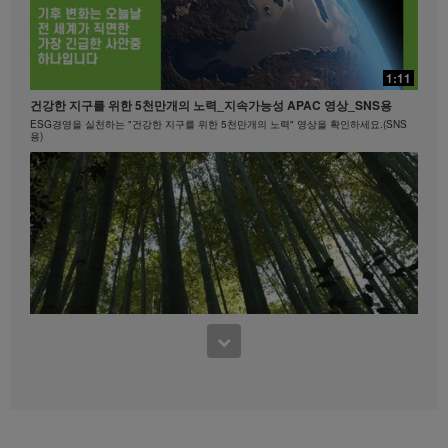
20:24
빠를수록 좋은!
15:40
1:11
빠를수록 좋은! #뉴런뉴트리션 #비타민B
마크 코로넬과 함께하는 에너지아 운동 #1
건강한 지구를 위한 5천만개의 노력_지속가능성 APAC 영상_SNS용
히프, 엉덩이
ESG경영을 실천하는 "건강한 지구를 위한 5천만개의 노력" 영상을 확인하세요.(SNS
용)
0:45
Formula 1 Story #4 나이에 상관없이 언제 어디서나 | 건강한 라이프스타
8:15
일
3:37
하체 근력 1
연령에 상관없이 누구에게나 필요한 헬시에이징.
건강한 지구를 위한 5천만개의 노력_지속가능성 APAC 영상_멤버용
하체 다리 및 엉덩이 근육 강화 트레이닝 운동을 시도해 보세요.
ESG경영을 실천하는 "건강한 지구를 위한 5천만개의 노력" 영상을 확인하세요.(멤버
용)