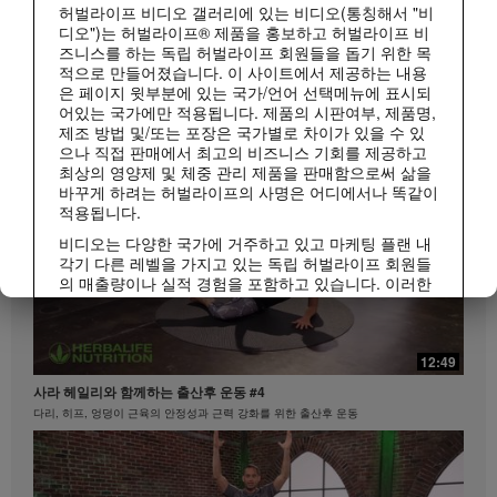
허벌라이프 비디오 갤러리에 있는 비디오(통칭해서 "비
디오")는 허벌라이프® 제품을 홍보하고 허벌라이프 비
1:15
즈니스를 하는 독립 허벌라이프 회원들을 돕기 위한 목
적으로 만들어졌습니다. 이 사이트에서 제공하는 내용
매일 조금씩 젊어지는 시니어 저속노화 건강 루틴
은 페이지 윗부분에 있는 국가/언어 선택메뉴에 표시되
허벌라이프 피트니스
저속노화 루틴 | 시니어 편
모두 보기
어있는 국가에만 적용됩니다. 제품의 시판여부, 제품명,
제조 방법 및/또는 포장은 국가별로 차이가 있을 수 있
으나 직접 판매에서 최고의 비즈니스 기회를 제공하고
최상의 영양제 및 체중 관리 제품을 판매함으로써 삶을
바꾸게 하려는 허벌라이프의 사명은 어디에서나 똑같이
적용됩니다.
비디오는 다양한 국가에 거주하고 있고 마케팅 플랜 내
각기 다른 레벨을 가지고 있는 독립 허벌라이프 회원들
의 매출량이나 실적 경험을 포함하고 있습니다. 이러한
수입은 사례로 제시된 개인들에게 적용되는 수치이지
평균치는 아닙니다. 또한 이 수치가 귀하의 예상 수입을
1:10
보장하지 않습니다. 귀하께서 비즈니스를 진행하시는
지역에 적용되는 가장 최근의 수입 실적 데이터를 참조
12:49
20대부터 시작하는 저속노화 라이프스타일
하시려면Herbalife.co.kr 또는 MyHerbalife.co.kr을 방문
사라 헤일리와 함께하는 출산후 운동 #4
저속노화 루틴 | MZ세대 편
하십시오.
다리, 히프, 엉덩이 근육의 안정성과 근력 강화를 위한 출산후 운동
이와 마찬가지로, 상당한 체중감량이나 급격한 체중감
량의 체험담이 모든 사람들의 체중 감량 속도나 정도를
대변하지 않습니다. 개인의 체중감량 정도는 본인의 신
진대사, 식사 습관, 초기 체중, 그리고 적당한 운동의 빈