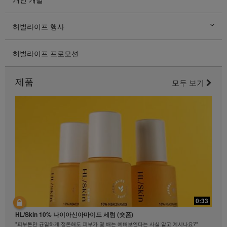
허벌라이프 행사
허벌라이프 프로모션
제품
모두 보기
0:33
HL/Skin 10% 나이아신아마이드 세럼 (숏폼)
"피부톤만 균일하게 정돈해도 피부가 몇 배는 예뻐보인다는 사실 알고 계시나요?"