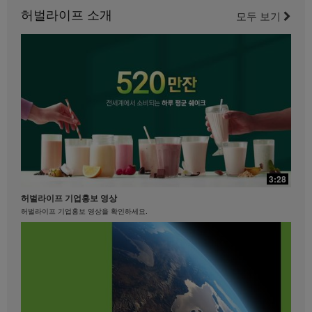
니다.
허벌라이프 소개
이 다리 운동을 즐기세요.
모두 보기
21:35
29:40
베케이션 & 명절을 준비하는 자세
3:28
제니퍼 델포조와 함께하는 복근과 엉덩이를 위한 필라테스
베케이션 & 명절을 준비하는 자세 #장건강 #알로에 #유산균
허벌라이프 기업홍보 영상
필라테스 강사 제니퍼 델포조와 함께 복근과 엉덩이 근육에 초점을 맞춘 이 필라테스에
도전해 보세요...................
허벌라이프 기업홍보 영상을 확인하세요.