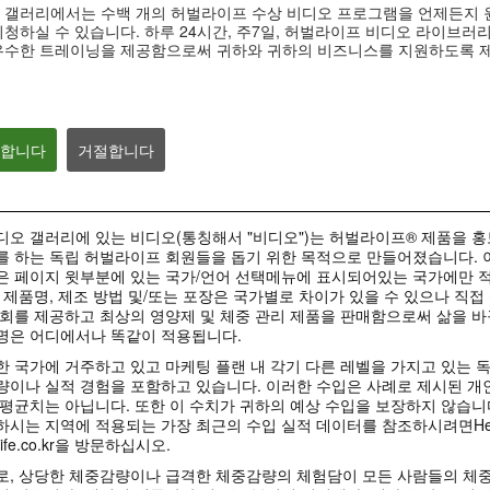
맛있게 먹으면서 다이어트하
베케이션 & 명절
탁월함의 중심
 갤러리에서는 수백 개의 허벌라이프 수상 비디오 프로그램을 언제든지 
기
자세
청하실 수 있습니다. 하루 24시간, 주7일, 허벌라이프 비디오 라이브러
탁월함의 중심 #허벌라이프 #제품
력
맛있게 먹으면서 다이어트하기 #키
베케이션 & 명절을 
우수한 트레이닝을 제공함으로써 귀하와 귀하의 비즈니스를 지원하도록 
토산 #셀유로쓰 #리프트오프
#장건강 #알로에 #유
의합니다
거절합니다
0:42
0:45
Formula 1 Story #3 바쁜 일
Formula 1 Stor
Formula 1 Story #4 나이에
상에 필요한 다이어트와 영양
스 향상에 도움이 
상관없이 언제 어디서나 | 건강
| 건강한 라이프스타일
파트너 | 건강한 
한 라이프스타일
일
오 갤러리에 있는 비디오(통칭해서 "비디오")는 허벌라이프® 제품을 
바쁜 일상에 빼놓을 수 없는 균형잡
연령에 상관없이 누구에게나 필요한
허벌라이프 피트니스
힌 영양과 다이어트.
를 하는 독립 허벌라이프 회원들을 돕기 위한 목적으로 만들어졌습니다. 
헬시에이징.
고강도 운동에 도움을
스 파트너
은 페이지 윗부분에 있는 국가/언어 선택메뉴에 표시되어있는 국가에만 적
 제품명, 제조 방법 및/또는 포장은 국가별로 차이가 있을 수 있으나 직접
회를 제공하고 최상의 영양제 및 체중 관리 제품을 판매함으로써 삶을 바
명은 어디에서나 똑같이 적용됩니다.
10:58
 국가에 거주하고 있고 마케팅 플랜 내 각기 다른 레벨을 가지고 있는 
12:49
19:21
1:03
량이나 실적 경험을 포함하고 있습니다. 이러한 수입은 사례로 제시된 개
마크 코로넬과 함께하는 에너
사사 노세리노의 
사라 헤일리와 함께하는 출산
배부르게 다이어트!
면역력 높이는 습
Formula 1 Story | 모두가 함
평균치는 아닙니다. 또한 이 수치가 귀하의 예상 수입을 보장하지 않습니
지아 운동 #4
컨디셔닝
후 운동 #4
께 즐기는 건강한 라이프스타
배부르게 다이어트 #수분 #혈당 #
면역력 높이는 습관 #
시는 지역에 적용되는 가장 최근의 수입 실적 데이터를 참조하시려면Herbali
스쿼트와 다리 운동.
이 다리 운동을 즐기세
일
포만감
에 #에피코르
다리, 히프, 엉덩이 근육의 안정성과
life.co.kr을 방문하십시오.
근력 강화를 위한 출산후 운동
맛과 영양, 다이어트와 퍼포먼스, 헬
시에이징까지!
로, 상당한 체중감량이나 급격한 체중감량의 체험담이 모든 사람들의 체중