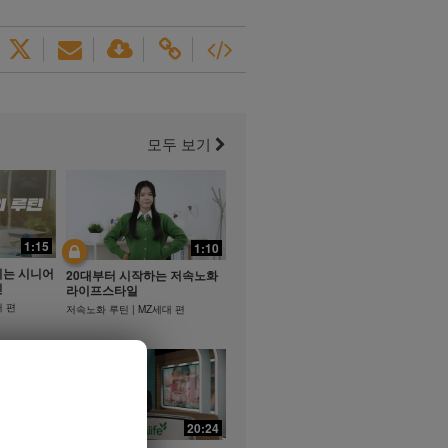
모두 보기
1:15
1:10
지는 시니어
20대부터 시작하는 저속노화
틴
라이프스타일
어 편
저속노화 루틴 | MZ세대 편
21:35
20:24