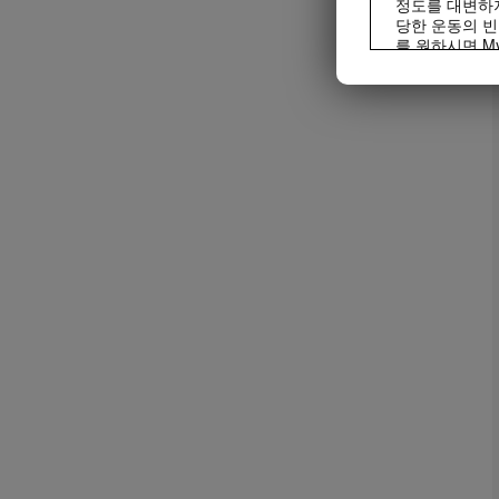
정도를 대변하지
당한 운동의 빈
를 원하시면 My
모든 사람은 어
제품은 오직 통
프® 제품은 일
며, 매일 최소
비디오는 Herba
리를 통해서만 
경우에는 허벌
배포할 수 있습
는 안됩니다. Her
영상, 음성, 
사용을 중단하도