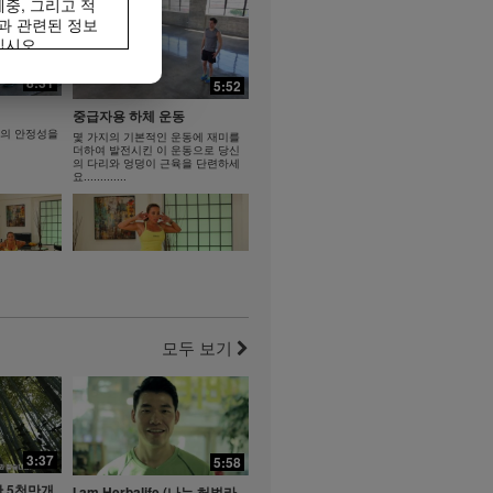
중, 그리고 적
과 관련된 정보
십시오.
 허벌라이프®
20:43
8:31
5:52
록 특정 허벌라이
2:28
대체해서는 안되
중급자용 하체 운동
홍삼 진센 겔 - 쇼츠 홍보 영상
당 #식이섬유
몸의 안정성을
몇 가지의 기본적인 운동에 재미를
1~5 합본
더하여 발전시킨 이 운동으로 당신
홍삼 진센 겔 - 쇼츠 홍보 영상 1~5
벌라이프 비디오 갤러
의 다리와 엉덩이 근육을 단련하세
합본
요.............
다운로드 가능한
체를 복제하고
인 거래를 해서
비디오에 포함되어있는
지 귀하의 비디오
7:47
7:11
육 콤보
다리와 엉덩이 근육 콤보, 엑스
트라
을 키우고 몸
요.
모두 보기
도전적인 인터벌식 하체 운동을 즐
기세요.
3:37
7:44
5:58
6:48
 5천만개
I am Herbalife (나는 허벌라