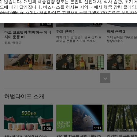
 않습니다. 개인의 체중감량 정도는 본인의 신진대사, 식사 습관, 초기 체
도에 따라 달라집니다. 비즈니스를 하시는 지역 내에서 체중 감량 클레임
Herbalife.co.kr이나 허벌라이프 고객서비스팀(1588-7577)으로 문의하
떠한 체중 감량 프로그램을 시작하기 앞서 주치의와 상의하셔야 합니다.
20:04
14:29
8:15
15:40
제된 식사의 일부로써 체중 감량과 체중 조절을 지원할 수 있습니다. 비
피로 관리 에너지 관리
혈당건강 관리
저속노화
하체 근력 1
하체 근력 2
부 일상적인 식사를 대체하기에 적합할 수 있으나, 개인의 모든 식사를 
마크 코로넬과 함께하는 에너
처음같은 에너지가 필요해 #비타민
천천히가 더 좋아 #혈
지아 운동 #1
한 한 번의 적절한 식사가 보충되어야 합니다.
저속노화 #건강한 식사 #피크노웍
하체 다리 및 엉덩이 근육 강화 트
하체 근육을 키우고 
B #단백질
#키토산
스
레이닝 운동을 시도해 보세요.
향상하세요.
히프, 엉덩이
life International of America, Inc.에서 소유하고 운영하고 있는 허
이용 가능합니다. 귀하께서는 비디오를 시청하실 수 있으며, 비디오가 
라이프 비즈니스 또는 허벌라이프® 제품을 홍보할 목적으로만 비디오 전
니다. 그러나, 귀하께서는 비디오를 복제하고 배포하는 과정에서 금전적
balife International of America, Inc.의 명시된 서면 동의 없이 
설명 및 이야기를 사용하는 것은 엄격히 금지됩니다. 허벌라이프는 언제든
6:46
7:55
록 요청할 수 있습니다.
다리와 엉덩이 근육 콤보 2,
다리와 엉덩이 근
다리와 엉덩이 근육 콤보 2
엑스트라
이 하체 운동으로 근육
이 다섯 가지의 운동과 휴식 단계는
허벌라이프 소개
의 안정성을 향상하세
심박수를 높게 유지해 줍니다.
이 도전적인 하체 운동으로 근육을
키우고 몸의 안정성을 향상하세요.
1:11
6:46
3:28
3:23
건강한 지구를 위한 5천만개
건강한 지구를 위한
기본 하체 운동, 엑스트라
하체 블라스트
허벌라이프 기업홍보 영상