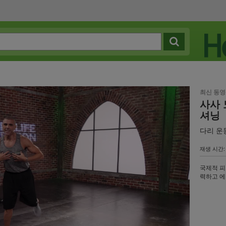
최신 동
사사 
셔닝
다리 운
재생 시간: 
국제적 피
력하고 에