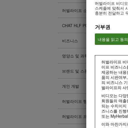
허벌라이프 비디오
스케줄에 맞춰서 시
허벌라이프 소개
충분히 전달하고 
CHAT HLF PODCAST
거부권
내용을 읽고 동
비즈니스
영양소 및 과학
허벌라이프 비디
이프 비즈니스
브랜드 및 스폰서십
제공하는 내용
품의 시판여부,
의 비즈니스 기
개인 개발
벌라이프의 사
비디오는 다양한
회원들의 매출
허벌라이프 행사
되는 수치이지 
즈니스를 진행하
또는 MyHerba
허벌라이프 프로모션
이와 마찬가지