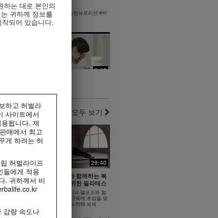
을 준비하는
빠를수록 좋은!
원하는 대로 본인의
리는 귀하께 정보를
빠를수록 좋은! #뉴런뉴트리션 #비
타민B
준비하는 자세
제작되어 있습니다.
산균
0:38
0:42
y #2 퍼포먼
Formula 1 Story #1 엄마와
되는 운동
함께, 아이와 함께 | 건강한 라
라이프스타
이프스타일
홍보하고 허벌라
가족이 만들어나가는 건강한 식습관
모두 보기
이 사이트에서
 주는 피트니
용됩니다. 제
 판매에서 최고
꾸게 하려는 허
11:52
독립 허벌라이프
29:40
13:58
17:24
인들에게 적용
파워 다리
제니퍼 델포조와 함께하는 복
관
고혈당 잡는 습관
다. 귀하께서 비
근과 엉덩이를 위한 필라테스
좋은균 #알로
fe.co.kr
고혈당 잡는 습관 #건강한 식사 #식
요.
필라테스 강사 제니퍼 델포조와 함
이섬유
께 복근과 엉덩이 근육에 초점을 맞
춘 이 필라테스에 도전해 보세
 감량 속도나
요...................