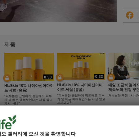
제품
0:33
0:33
HL/Skin 10% 나이아신아마
매일 조금씩 젊어
HL/Skin 10% 나이아신아마이
이드 세럼 (롱폼)
저속노화 건강 루
드 세럼 (숏폼)
"피부톤만 균일하게 정돈해도 피부
저속노화 루틴 | 시니
"피부톤만 균일하게 정돈해도 피부
가 몇 배는 예뻐보인다는 사실 알고
가 몇 배는 예뻐보인다는 사실 알고
계시나요?"
계시나요?"
17:48
21:35
디오 갤러리에 오신 것을 환영합니다