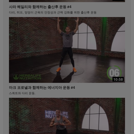
이와 마찬가지로, 상당한 체중감량이나 급격한 체중감
20대부터 시작하는 저속노화 라이프스타일
량의 체험담이 모든 사람들의 체중 감량 속도나 정도를
사라 헤일리와 함께하는 출산후 운동 #4
저속노화 루틴 | MZ세대 편
대변하지 않습니다. 개인의 체중감량 정도는 본인의 신
다리, 히프, 엉덩이 근육의 안정성과 근력 강화를 위한 출산후 운동
진대사, 식사 습관, 초기 체중, 그리고 적당한 운동의 빈
도에 따라 달라집니다. 비즈니스를 하시는 지역 내에서
체중 감량 클레임과 관련된 정보를 원하시면
MyHerbalife.co.kr이나 허벌라이프 고객서비스팀
(1588-7577)으로 문의하십시오.
모든 사람은 어떠한 체중 감량 프로그램을 시작하기 앞
서 주치의와 상의하셔야 합니다. 허벌라이프® 제품은
오직 통제된 식사의 일부로써 체중 감량과 체중 조절을
지원할 수 있습니다. 비록 특정 허벌라이프® 제품은 일
부 일상적인 식사를 대체하기에 적합할 수 있으나, 개인
의 모든 식사를 대체해서는 안되며, 매일 최소한 한 번
21:35
의 적절한 식사가 보충되어야 합니다.
10:58
탁월함의 중심
비디오는 Herbalife International of America, Inc.에서
마크 코로넬과 함께하는 에너지아 운동 #4
탁월함의 중심 #허벌라이프 #제품력
소유하고 운영하고 있는 허벌라이프 비디오 갤러리를
스쿼트와 다리 운동.
통해서만 이용 가능합니다. 귀하께서는 비디오를 시청
하실 수 있으며, 비디오가 다운로드 가능한 경우에는 허
벌라이프 비즈니스 또는 허벌라이프® 제품을 홍보할 목
적으로만 비디오 전체를 복제하고 배포할 수 있습니다.
그러나, 귀하께서는 비디오를 복제하고 배포하는 과정
에서 금전적인 거래를 해서는 안됩니다. Herbalife
International of America, Inc.의 명시된 서면 동의 없이