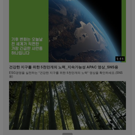
20:24
빠를수록 좋은!
15:40
1:11
빠를수록 좋은! #뉴런뉴트리션 #비타민B
마크 코로넬과 함께하는 에너지아 운동 #1
건강한 지구를 위한 5천만개의 노력_지속가능성 APAC 영상_SNS용
히프, 엉덩이
ESG경영을 실천하는 "건강한 지구를 위한 5천만개의 노력" 영상을 확인하세요.(SNS
용)
0:45