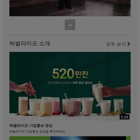
비디오에 포함되어있는 영상, 음성, 설명 및 이야기를
사용하는 것은 엄격히 금지됩니다. 허벌라이프는 언제
든지 귀하의 비디오 사용을 중단하도록 요청할 수 있습
니다.
17:48
11:52
맛있게 먹으면서 다이어트하기
사사 노세리노의 파워 다리 컨디셔닝
맛있게 먹으면서 다이어트하기 #키토산 #셀유로쓰 #리프트오프
허벌라이프 소개
이 다리 운동을 즐기세요.
모두 보기
21:35
29:40
베케이션 & 명절을 준비하는 자세
3:28
제니퍼 델포조와 함께하는 복근과 엉덩이를 위한 필라테스
베케이션 & 명절을 준비하는 자세 #장건강 #알로에 #유산균
허벌라이프 기업홍보 영상
필라테스 강사 제니퍼 델포조와 함께 복근과 엉덩이 근육에 초점을 맞춘 이 필라테스에
도전해 보세요...................
허벌라이프 기업홍보 영상을 확인하세요.