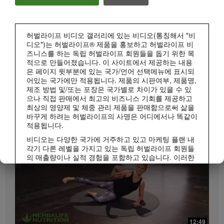
허벌라이프 비디오 갤러리에 있는 비디오(통칭해서 "비
디오")는 허벌라이프® 제품을 홍보하고 허벌라이프 비
즈니스를 하는 독립 허벌라이프 회원들을 돕기 위한 목
적으로 만들어졌습니다. 이 사이트에서 제공하는 내용
은 페이지 윗부분에 있는 국가/언어 선택메뉴에 표시되
1:15
어있는 국가에만 적용됩니다. 제품의 시판여부, 제품명,
제조 방법 및/또는 포장은 국가별로 차이가 있을 수 있
매일 조금씩 젊어지는 시니어 저속노화 건강 루틴
으나 직접 판매에서 최고의 비즈니스 기회를 제공하고
허벌라이프 피트니스
저속노화 루틴 | 시니어 편
모두 보기
최상의 영양제 및 체중 관리 제품을 판매함으로써 삶을
바꾸게 하려는 허벌라이프의 사명은 어디에서나 똑같이
적용됩니다.
비디오는 다양한 국가에 거주하고 있고 마케팅 플랜 내
각기 다른 레벨을 가지고 있는 독립 허벌라이프 회원들
의 매출량이나 실적 경험을 포함하고 있습니다. 이러한
수입은 사례로 제시된 개인들에게 적용되는 수치이지
평균치는 아닙니다. 또한 이 수치가 귀하의 예상 수입을
보장하지 않습니다. 귀하께서 비즈니스를 진행하시는
지역에 적용되는 가장 최근의 수입 실적 데이터를 참조
하시려면Herbalife.co.kr 또는 MyHerbalife.co.kr을 방문
하십시오.
1:10
12:49