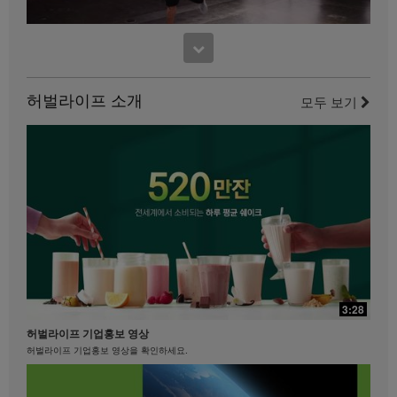
사용하는 것은 엄격히 금지됩니다. 허벌라이프는 언제
든지 귀하의 비디오 사용을 중단하도록 요청할 수 있습
17:48
니다.
11:52
맛있게 먹으면서 다이어트하기
사사 노세리노의 파워 다리 컨디셔닝
맛있게 먹으면서 다이어트하기 #키토산 #셀유로쓰 #리프트오프
허벌라이프 소개
이 다리 운동을 즐기세요.
모두 보기
21:35
29:40
베케이션 & 명절을 준비하는 자세
3:28
제니퍼 델포조와 함께하는 복근과 엉덩이를 위한 필라테스
베케이션 & 명절을 준비하는 자세 #장건강 #알로에 #유산균
허벌라이프 기업홍보 영상
필라테스 강사 제니퍼 델포조와 함께 복근과 엉덩이 근육에 초점을 맞춘 이 필라테스에
도전해 보세요...................
허벌라이프 기업홍보 영상을 확인하세요.