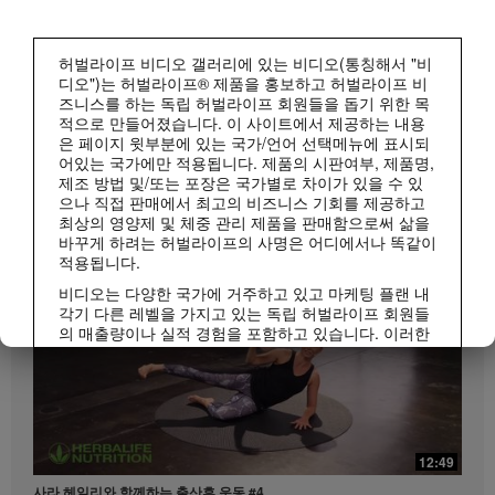
허벌라이프 비디오 갤러리에 있는 비디오(통칭해서 "비
디오")는 허벌라이프® 제품을 홍보하고 허벌라이프 비
즈니스를 하는 독립 허벌라이프 회원들을 돕기 위한 목
적으로 만들어졌습니다. 이 사이트에서 제공하는 내용
은 페이지 윗부분에 있는 국가/언어 선택메뉴에 표시되
1:15
어있는 국가에만 적용됩니다. 제품의 시판여부, 제품명,
매일 조금씩 젊어지는 시니어 저속노화 건강 루틴
제조 방법 및/또는 포장은 국가별로 차이가 있을 수 있
허벌라이프 피트니스
저속노화 루틴 | 시니어 편
으나 직접 판매에서 최고의 비즈니스 기회를 제공하고
모두 보기
최상의 영양제 및 체중 관리 제품을 판매함으로써 삶을
바꾸게 하려는 허벌라이프의 사명은 어디에서나 똑같이
적용됩니다.
비디오는 다양한 국가에 거주하고 있고 마케팅 플랜 내
각기 다른 레벨을 가지고 있는 독립 허벌라이프 회원들
의 매출량이나 실적 경험을 포함하고 있습니다. 이러한
수입은 사례로 제시된 개인들에게 적용되는 수치이지
평균치는 아닙니다. 또한 이 수치가 귀하의 예상 수입을
보장하지 않습니다. 귀하께서 비즈니스를 진행하시는
지역에 적용되는 가장 최근의 수입 실적 데이터를 참조
하시려면Herbalife.co.kr 또는 MyHerbalife.co.kr을 방문
1:10
하십시오.
12:49
20대부터 시작하는 저속노화 라이프스타일
이와 마찬가지로, 상당한 체중감량이나 급격한 체중감
사라 헤일리와 함께하는 출산후 운동 #4
저속노화 루틴 | MZ세대 편