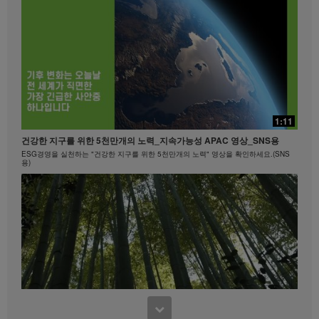
20:24
빠를수록 좋은!
15:40
1:11
빠를수록 좋은! #뉴런뉴트리션 #비타민B
마크 코로넬과 함께하는 에너지아 운동 #1
건강한 지구를 위한 5천만개의 노력_지속가능성 APAC 영상_SNS용
히프, 엉덩이
ESG경영을 실천하는 "건강한 지구를 위한 5천만개의 노력" 영상을 확인하세요.(SNS
용)
0:45
Formula 1 Story #4 나이에 상관없이 언제 어디서나 | 건강한 라이프스타
8:15
일