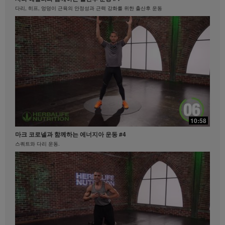
량의 체험담이 모든 사람들의 체중 감량 속도나 정도를
다리, 히프, 엉덩이 근육의 안정성과 근력 강화를 위한 출산후 운동
대변하지 않습니다. 개인의 체중감량 정도는 본인의 신
진대사, 식사 습관, 초기 체중, 그리고 적당한 운동의 빈
도에 따라 달라집니다. 비즈니스를 하시는 지역 내에서
체중 감량 클레임과 관련된 정보를 원하시면
MyHerbalife.co.kr이나 허벌라이프 고객서비스팀
(1588-7577)으로 문의하십시오.
모든 사람은 어떠한 체중 감량 프로그램을 시작하기 앞
서 주치의와 상의하셔야 합니다. 허벌라이프® 제품은
오직 통제된 식사의 일부로써 체중 감량과 체중 조절을
지원할 수 있습니다. 비록 특정 허벌라이프® 제품은 일
부 일상적인 식사를 대체하기에 적합할 수 있으나, 개인
21:35
의 모든 식사를 대체해서는 안되며, 매일 최소한 한 번
10:58
탁월함의 중심
의 적절한 식사가 보충되어야 합니다.
마크 코로넬과 함께하는 에너지아 운동 #4
탁월함의 중심 #허벌라이프 #제품력
비디오는 Herbalife International of America, Inc.에서
스쿼트와 다리 운동.
소유하고 운영하고 있는 허벌라이프 비디오 갤러리를
통해서만 이용 가능합니다. 귀하께서는 비디오를 시청
하실 수 있으며, 비디오가 다운로드 가능한 경우에는 허
벌라이프 비즈니스 또는 허벌라이프® 제품을 홍보할 목
적으로만 비디오 전체를 복제하고 배포할 수 있습니다.
그러나, 귀하께서는 비디오를 복제하고 배포하는 과정
에서 금전적인 거래를 해서는 안됩니다. Herbalife
International of America, Inc.의 명시된 서면 동의 없이
비디오에 포함되어있는 영상, 음성, 설명 및 이야기를