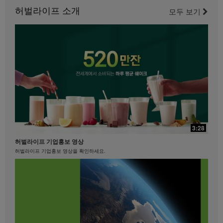
니다.
허벌라이프 소개
이 다리 운동을 즐기세요.
모두 보기
21:35
29:40
베케이션 & 명절을 준비하는 자세
3:28
제니퍼 델포조와 함께하는 복근과 엉덩이를 위한 필라테스
베케이션 & 명절을 준비하는 자세 #장건강 #알로에 #유산균
허벌라이프 기업홍보 영상
필라테스 강사 제니퍼 델포조와 함께 복근과 엉덩이 근육에 초점을 맞춘 이 필라테스에
도전해 보세요...................
허벌라이프 기업홍보 영상을 확인하세요.