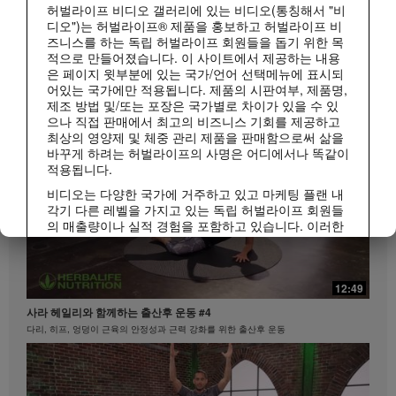
허벌라이프 비디오 갤러리에 있는 비디오(통칭해서 "비
디오")는 허벌라이프® 제품을 홍보하고 허벌라이프 비
1:15
즈니스를 하는 독립 허벌라이프 회원들을 돕기 위한 목
적으로 만들어졌습니다. 이 사이트에서 제공하는 내용
매일 조금씩 젊어지는 시니어 저속노화 건강 루틴
은 페이지 윗부분에 있는 국가/언어 선택메뉴에 표시되
허벌라이프 피트니스
저속노화 루틴 | 시니어 편
모두 보기
어있는 국가에만 적용됩니다. 제품의 시판여부, 제품명,
제조 방법 및/또는 포장은 국가별로 차이가 있을 수 있
으나 직접 판매에서 최고의 비즈니스 기회를 제공하고
최상의 영양제 및 체중 관리 제품을 판매함으로써 삶을
바꾸게 하려는 허벌라이프의 사명은 어디에서나 똑같이
적용됩니다.
비디오는 다양한 국가에 거주하고 있고 마케팅 플랜 내
각기 다른 레벨을 가지고 있는 독립 허벌라이프 회원들
의 매출량이나 실적 경험을 포함하고 있습니다. 이러한
수입은 사례로 제시된 개인들에게 적용되는 수치이지
평균치는 아닙니다. 또한 이 수치가 귀하의 예상 수입을
1:10
보장하지 않습니다. 귀하께서 비즈니스를 진행하시는
지역에 적용되는 가장 최근의 수입 실적 데이터를 참조
12:49
20대부터 시작하는 저속노화 라이프스타일
하시려면Herbalife.co.kr 또는 MyHerbalife.co.kr을 방문
사라 헤일리와 함께하는 출산후 운동 #4
저속노화 루틴 | MZ세대 편
하십시오.
다리, 히프, 엉덩이 근육의 안정성과 근력 강화를 위한 출산후 운동
이와 마찬가지로, 상당한 체중감량이나 급격한 체중감
량의 체험담이 모든 사람들의 체중 감량 속도나 정도를
대변하지 않습니다. 개인의 체중감량 정도는 본인의 신
진대사, 식사 습관, 초기 체중, 그리고 적당한 운동의 빈