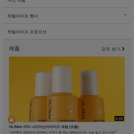
허벌라이프 행사
허벌라이프 프로모션
제품
모두 보기
0:33
HL/Skin 10% 나이아신아마이드 세럼 (숏폼)
"피부톤만 균일하게 정돈해도 피부가 몇 배는 예뻐보인다는 사실 알고 계시나요?"