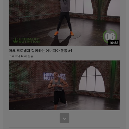
도에 따라 달라집니다. 비즈니스를 하시는 지역 내에서
체중 감량 클레임과 관련된 정보를 원하시면
MyHerbalife.co.kr이나 허벌라이프 고객서비스팀
(1588-7577)으로 문의하십시오.
모든 사람은 어떠한 체중 감량 프로그램을 시작하기 앞
서 주치의와 상의하셔야 합니다. 허벌라이프® 제품은
21:35
오직 통제된 식사의 일부로써 체중 감량과 체중 조절을
10:58
지원할 수 있습니다. 비록 특정 허벌라이프® 제품은 일
탁월함의 중심
부 일상적인 식사를 대체하기에 적합할 수 있으나, 개인
마크 코로넬과 함께하는 에너지아 운동 #4
탁월함의 중심 #허벌라이프 #제품력
의 모든 식사를 대체해서는 안되며, 매일 최소한 한 번
스쿼트와 다리 운동.
의 적절한 식사가 보충되어야 합니다.
비디오는 Herbalife International of America, Inc.에서
소유하고 운영하고 있는 허벌라이프 비디오 갤러리를
통해서만 이용 가능합니다. 귀하께서는 비디오를 시청
하실 수 있으며, 비디오가 다운로드 가능한 경우에는 허
벌라이프 비즈니스 또는 허벌라이프® 제품을 홍보할 목
적으로만 비디오 전체를 복제하고 배포할 수 있습니다.
그러나, 귀하께서는 비디오를 복제하고 배포하는 과정
에서 금전적인 거래를 해서는 안됩니다. Herbalife
International of America, Inc.의 명시된 서면 동의 없이
비디오에 포함되어있는 영상, 음성, 설명 및 이야기를
17:48
사용하는 것은 엄격히 금지됩니다. 허벌라이프는 언제
11:52
맛있게 먹으면서 다이어트하기
든지 귀하의 비디오 사용을 중단하도록 요청할 수 있습
사사 노세리노의 파워 다리 컨디셔닝
맛있게 먹으면서 다이어트하기 #키토산 #셀유로쓰 #리프트오프