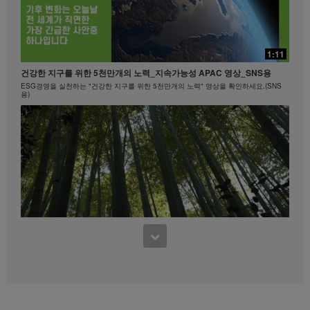
20:24
빠를수록 좋은!
15:40
1:11
빠를수록 좋은! #뉴런뉴트리션 #비타민B
마크 코로넬과 함께하는 에너지아 운동 #1
건강한 지구를 위한 5천만개의 노력_지속가능성 APAC 영상_SNS용
히프, 엉덩이
ESG경영을 실천하는 "건강한 지구를 위한 5천만개의 노력" 영상을 확인하세요.(SNS
용)
0:45
Formula 1 Story #4 나이에 상관없이 언제 어디서나 | 건강한 라이프스타
8:15
일
3:37
하체 근력 1
연령에 상관없이 누구에게나 필요한 헬시에이징.
건강한 지구를 위한 5천만개의 노력_지속가능성 APAC 영상_멤버용
하체 다리 및 엉덩이 근육 강화 트레이닝 운동을 시도해 보세요.
ESG경영을 실천하는 "건강한 지구를 위한 5천만개의 노력" 영상을 확인하세요.(멤버
용)