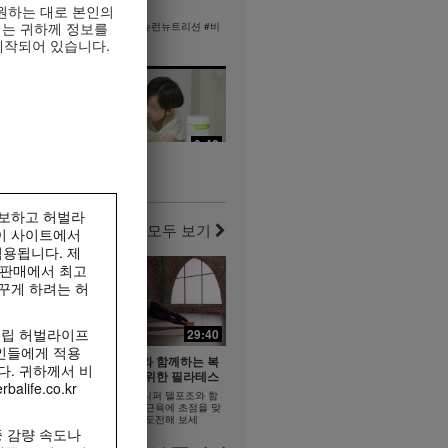
을 준비하는
빠를수록 좋은!
원하는 대로 본인의
리는 귀하께 정보를
빠를수록 좋은! #뉴런뉴트리션 #비
타민B
준비하는 자세
제작되어 있습니다.
산균
0:38
0:42
y #2 퍼포먼
Formula 1 Story #1 엄마와
되는 운동
함께, 아이와 함께 | 건강한 라
라이프스타
이프스타일
홍보하고 허벌라
가족이 만들어나가는 건강한 식습관
모두 보기
이 사이트에서
 주는 피트니
용됩니다. 제
 판매에서 최고
꾸게 하려는 허
11:52
독립 허벌라이프
29:40
13:58
17:24
인들에게 적용
파워 다리
제니퍼 델포조와 함께하는 복
관
고혈당 잡는 습관
다. 귀하께서 비
근과 엉덩이를 위한 필라테스
좋은균 #알로
fe.co.kr
고혈당 잡는 습관 #건강한 식사 #식
요.
필라테스 강사 제니퍼 델포조와 함
이섬유
께 복근과 엉덩이 근육에 초점을 맞
춘 이 필라테스에 도전해 보세
 감량 속도나
요...................