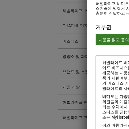
허벌라이프 비디오
스케줄에 맞춰서 시
허벌라이프 소개
충분히 전달하고 
CHAT HLF PODCAST
거부권
내용을 읽고 동
비즈니스
영양소 및 과학
허벌라이프 비디
이프 비즈니스
브랜드 및 스폰서십
제공하는 내용
품의 시판여부,
의 비즈니스 기
개인 개발
벌라이프의 사
비디오는 다양한
회원들의 매출
허벌라이프 행사
되는 수치이지 
즈니스를 진행하
또는 MyHerba
허벌라이프 프로모션
이와 마찬가지