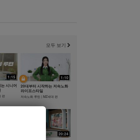
모두 보기
1:15
1:10
지는 시니어
20대부터 시작하는 저속노화
틴
라이프스타일
어 편
저속노화 루틴 | MZ세대 편
21:35
20:24