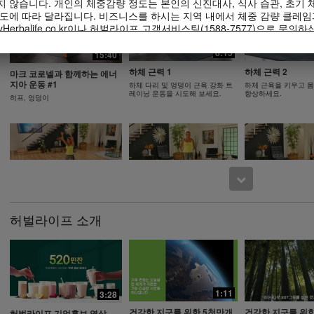
 않습니다. 개인의 체중감량 정도는 본인의 신진대사, 식사 습관, 초기 체
도에 따라 달라집니다. 비즈니스를 하시는 지역 내에서 체중 감량 클레임
Herbalife.co.kr이나 허벌라이프 고객서비스팀(1588-7577)으로 문의하
떠한 체중 감량 프로그램을 시작하기 앞서 주치의와 상의하셔야 합니다.
20:04
14:29
8:15
15:40
제된 식사의 일부로써 체중 감량과 체중 조절을 지원할 수 있습니다. 비
피로 관리 에너지 관리
혈당건강 관리
저속노화
하체 근력 1
하체 근력 2
부 일상적인 식사를 대체하기에 적합할 수 있으나, 개인의 모든 식사를 
마크 코로넬과 함께하는 에너
처음같은 에너지가 필요해 #비타민
천천히가 더 좋아 #혈
지아 운동 #1
한 한 번의 적절한 식사가 보충되어야 합니다.
저속노화 #건강한 식사 #피크노웍
하체 다리 및 엉덩이 근육 강화 트
하체 근육을 키우고 
B #단백질
#키토산
스
레이닝 운동을 시도해 보세요.
향상하세요.
히프, 엉덩이
life International of America, Inc.에서 소유하고 운영하고 있는 허
이용 가능합니다. 귀하께서는 비디오를 시청하실 수 있으며, 비디오가 
라이프 비즈니스 또는 허벌라이프® 제품을 홍보할 목적으로만 비디오 전
니다. 그러나, 귀하께서는 비디오를 복제하고 배포하는 과정에서 금전적
balife International of America, Inc.의 명시된 서면 동의 없이 
설명 및 이야기를 사용하는 것은 엄격히 금지됩니다. 허벌라이프는 언제든
6:46
7:55
록 요청할 수 있습니다.
다리와 엉덩이 근육 콤보 2,
다리와 엉덩이 근
다리와 엉덩이 근육 콤보 2
엑스트라
이 하체 운동으로 근육
이 다섯 가지의 운동과 휴식 단계는
허벌라이프 소개
의 안정성을 향상하세
심박수를 높게 유지해 줍니다.
이 도전적인 하체 운동으로 근육을
키우고 몸의 안정성을 향상하세요.
1:11
6:46
3:28
3:23
건강한 지구를 위한 5천만개
건강한 지구를 위한
기본 하체 운동, 엑스트라
하체 블라스트
허벌라이프 기업홍보 영상