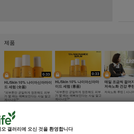
제품
0:33
0:33
HL/Skin 10% 나이아신아마
매일 조금씩 젊어
HL/Skin 10% 나이아신아마이
이드 세럼 (롱폼)
저속노화 건강 루
드 세럼 (숏폼)
"피부톤만 균일하게 정돈해도 피부
저속노화 루틴 | 시니
"피부톤만 균일하게 정돈해도 피부
가 몇 배는 예뻐보인다는 사실 알고
가 몇 배는 예뻐보인다는 사실 알고
계시나요?"
계시나요?"
17:48
21:35
디오 갤러리에 오신 것을 환영합니다