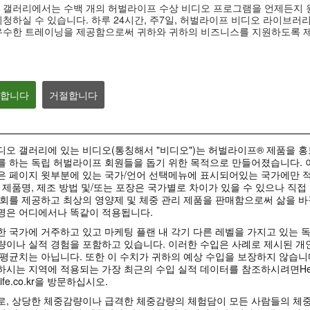
맛있게 먹으면서 다이어트하
베케이션 & 명절
탁월함의 중심
 갤러리에서는 수백 개의 허벌라이프 수상 비디오 프로그램을 언제든지 
기
자세
청하실 수 있습니다. 하루 24시간, 주7일, 허벌라이프 비디오 라이브러
탁월함의 중심 #허벌라이프 #제품
력
맛있게 먹으면서 다이어트하기 #키
베케이션 & 명절을 
우수한 트레이닝을 제공함으로써 귀하와 귀하의 비즈니스를 지원하도록 
토산 #셀유로쓰 #리프트오프
#장건강 #알로에 #유
의합니다
거절합니다
0:42
0:45
Formula 1 Story #3 바쁜 일
Formula 1 Stor
Formula 1 Story #4 나이에
상에 필요한 다이어트와 영양
스 향상에 도움이 
상관없이 언제 어디서나 | 건강
| 건강한 라이프스타일
파트너 | 건강한 
한 라이프스타일
일
오 갤러리에 있는 비디오(통칭해서 "비디오")는 허벌라이프® 제품을 
바쁜 일상에 빼놓을 수 없는 균형잡
연령에 상관없이 누구에게나 필요한
허벌라이프 피트니스
힌 영양과 다이어트.
를 하는 독립 허벌라이프 회원들을 돕기 위한 목적으로 만들어졌습니다. 
헬시에이징.
고강도 운동에 도움을
스 파트너
은 페이지 윗부분에 있는 국가/언어 선택메뉴에 표시되어있는 국가에만 적
 제품명, 제조 방법 및/또는 포장은 국가별로 차이가 있을 수 있으나 직접
회를 제공하고 최상의 영양제 및 체중 관리 제품을 판매함으로써 삶을 바
명은 어디에서나 똑같이 적용됩니다.
10:58
 국가에 거주하고 있고 마케팅 플랜 내 각기 다른 레벨을 가지고 있는 
12:49
19:21
1:03
량이나 실적 경험을 포함하고 있습니다. 이러한 수입은 사례로 제시된 개
마크 코로넬과 함께하는 에너
사사 노세리노의 
사라 헤일리와 함께하는 출산
배부르게 다이어트!
면역력 높이는 습
Formula 1 Story | 모두가 함
평균치는 아닙니다. 또한 이 수치가 귀하의 예상 수입을 보장하지 않습니
지아 운동 #4
컨디셔닝
후 운동 #4
께 즐기는 건강한 라이프스타
배부르게 다이어트 #수분 #혈당 #
면역력 높이는 습관 #
시는 지역에 적용되는 가장 최근의 수입 실적 데이터를 참조하시려면Herbali
스쿼트와 다리 운동.
이 다리 운동을 즐기세
일
포만감
에 #에피코르
다리, 히프, 엉덩이 근육의 안정성과
life.co.kr을 방문하십시오.
근력 강화를 위한 출산후 운동
맛과 영양, 다이어트와 퍼포먼스, 헬
시에이징까지!
로, 상당한 체중감량이나 급격한 체중감량의 체험담이 모든 사람들의 체중