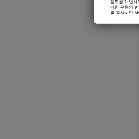
정도를 대변하지
당한 운동의 빈
를 원하시면 My
모든 사람은 어
제품은 오직 통
프® 제품은 일
며, 매일 최소
비디오는 Herba
리를 통해서만 
경우에는 허벌
배포할 수 있습
는 안됩니다. Her
영상, 음성, 
사용을 중단하도