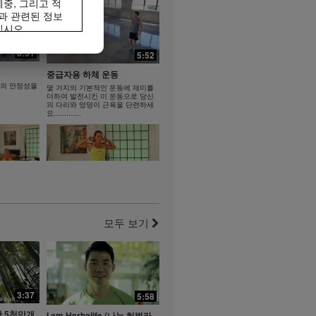
중, 그리고 적
과 관련된 정보
십시오.
 허벌라이프®
20:43
8:31
5:52
록 특정 허벌라이
2:28
대체해서는 안되
중급자용 하체 운동
홍삼 진센 겔 - 쇼츠 홍보 영상
당 #식이섬유
몸의 안정성을
몇 가지의 기본적인 운동에 재미를
1~5 합본
더하여 발전시킨 이 운동으로 당신
홍삼 진센 겔 - 쇼츠 홍보 영상 1~5
벌라이프 비디오 갤러
의 다리와 엉덩이 근육을 단련하세
합본
요.............
다운로드 가능한
체를 복제하고
인 거래를 해서
비디오에 포함되어있는
지 귀하의 비디오
7:47
7:11
육 콤보
다리와 엉덩이 근육 콤보, 엑스
트라
을 키우고 몸
요.
모두 보기
도전적인 인터벌식 하체 운동을 즐
기세요.
3:37
7:44
5:58
6:48
 5천만개
I am Herbalife (나는 허벌라