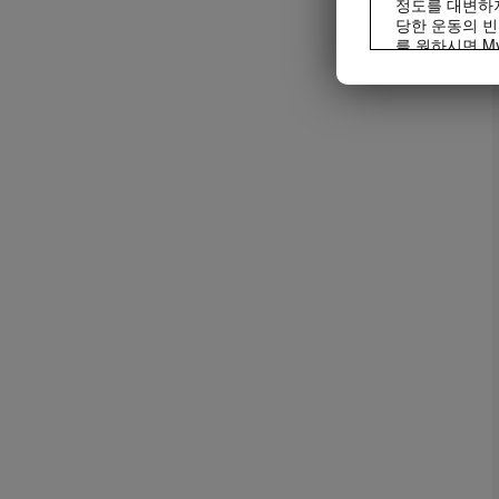
정도를 대변하지
당한 운동의 빈
를 원하시면 My
모든 사람은 어
제품은 오직 통
프® 제품은 일
며, 매일 최소
비디오는 Herba
리를 통해서만 
경우에는 허벌
배포할 수 있습
는 안됩니다. Her
영상, 음성, 
사용을 중단하도