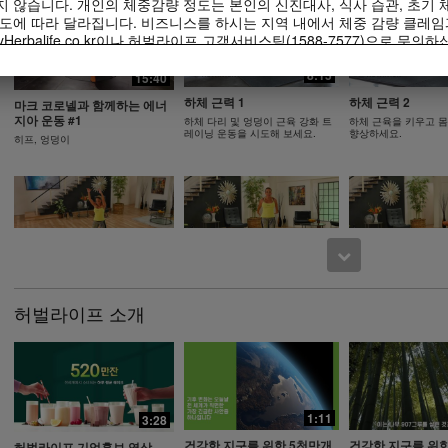
 않습니다. 개인의 체중감량 정도는 본인의 신진대사, 식사 습관, 초기 체
도에 따라 달라집니다. 비즈니스를 하시는 지역 내에서 체중 감량 클레임
Herbalife.co.kr이나 허벌라이프 고객서비스팀(1588-7577)으로 문의하
떠한 체중 감량 프로그램을 시작하기 앞서 주치의와 상의하셔야 합니다.
20:04
14:29
8:15
15:40
제된 식사의 일부로써 체중 감량과 체중 조절을 지원할 수 있습니다. 비
피로 관리 에너지 관리
혈당건강 관리
저속노화
하체 근력 1
하체 근력 2
부 일상적인 식사를 대체하기에 적합할 수 있으나, 개인의 모든 식사를 
마크 코로넬과 함께하는 에너
처음같은 에너지가 필요해 #비타민
천천히가 더 좋아 #혈
지아 운동 #1
한 한 번의 적절한 식사가 보충되어야 합니다.
저속노화 #건강한 식사 #피크노웍
하체 다리 및 엉덩이 근육 강화 트
하체 근육을 키우고 
B #단백질
#키토산
스
레이닝 운동을 시도해 보세요.
향상하세요.
히프, 엉덩이
life International of America, Inc.에서 소유하고 운영하고 있는 허
이용 가능합니다. 귀하께서는 비디오를 시청하실 수 있으며, 비디오가 
라이프 비즈니스 또는 허벌라이프® 제품을 홍보할 목적으로만 비디오 전
니다. 그러나, 귀하께서는 비디오를 복제하고 배포하는 과정에서 금전적
balife International of America, Inc.의 명시된 서면 동의 없이 
설명 및 이야기를 사용하는 것은 엄격히 금지됩니다. 허벌라이프는 언제든
6:46
7:55
록 요청할 수 있습니다.
다리와 엉덩이 근육 콤보 2,
다리와 엉덩이 근
다리와 엉덩이 근육 콤보 2
엑스트라
이 하체 운동으로 근육
이 다섯 가지의 운동과 휴식 단계는
허벌라이프 소개
의 안정성을 향상하세
심박수를 높게 유지해 줍니다.
이 도전적인 하체 운동으로 근육을
키우고 몸의 안정성을 향상하세요.
1:11
6:46
3:28
3:23
건강한 지구를 위한 5천만개
건강한 지구를 위한
기본 하체 운동, 엑스트라
하체 블라스트
허벌라이프 기업홍보 영상