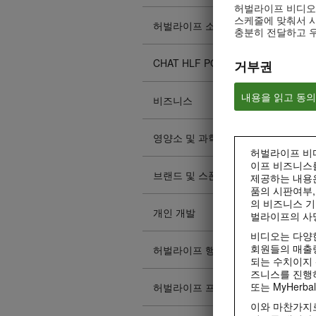
허벌라이프 비디오
스케줄에 맞춰서 시
허벌라이프 소개
충분히 전달하고 
CHAT HLF PODCAST
거부권
내용을 읽고 동
비즈니스
영양소 및 과학
허벌라이프 비디
이프 비즈니스
브랜드 및 스폰서십
제공하는 내용
품의 시판여부,
의 비즈니스 기
개인 개발
벌라이프의 사
비디오는 다양한
회원들의 매출
허벌라이프 행사
되는 수치이지 
즈니스를 진행하
또는 MyHerba
허벌라이프 프로모션
이와 마찬가지