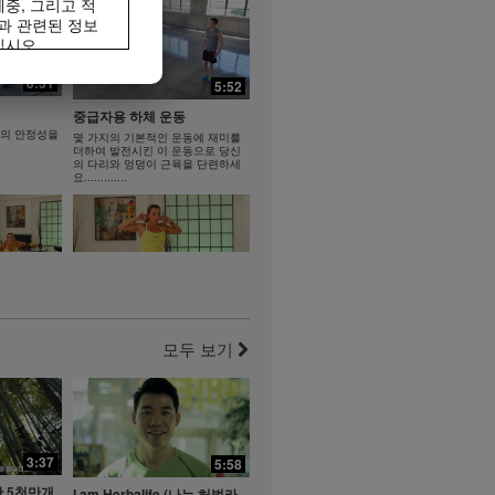
중, 그리고 적
과 관련된 정보
십시오.
 허벌라이프®
20:43
8:31
5:52
록 특정 허벌라이
2:28
대체해서는 안되
중급자용 하체 운동
홍삼 진센 겔 - 쇼츠 홍보 영상
당 #식이섬유
몸의 안정성을
몇 가지의 기본적인 운동에 재미를
1~5 합본
더하여 발전시킨 이 운동으로 당신
홍삼 진센 겔 - 쇼츠 홍보 영상 1~5
벌라이프 비디오 갤러
의 다리와 엉덩이 근육을 단련하세
합본
요.............
다운로드 가능한
체를 복제하고
인 거래를 해서
비디오에 포함되어있는
지 귀하의 비디오
7:47
7:11
육 콤보
다리와 엉덩이 근육 콤보, 엑스
트라
을 키우고 몸
요.
모두 보기
도전적인 인터벌식 하체 운동을 즐
기세요.
3:37
7:44
5:58
6:48
 5천만개
I am Herbalife (나는 허벌라