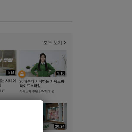
모두 보기
1:15
1:10
지는 시니어
20대부터 시작하는 저속노화
틴
라이프스타일
어 편
저속노화 루틴 | MZ세대 편
21:35
20:24