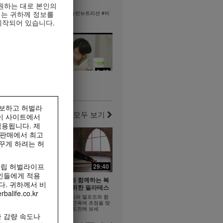
을 준비하는
빠를수록 좋은!
원하는 대로 본인의
리는 귀하께 정보를
빠를수록 좋은! #뉴런뉴트리션 #비
타민B
준비하는 자세
제작되어 있습니다.
산균
0:38
0:42
y #2 퍼포먼
Formula 1 Story #1 엄마와
되는 운동
함께, 아이와 함께 | 건강한 라
라이프스타
이프스타일
홍보하고 허벌라
가족이 만들어나가는 건강한 식습관
모두 보기
이 사이트에서
 주는 피트니
용됩니다. 제
 판매에서 최고
꾸게 하려는 허
11:52
독립 허벌라이프
29:40
13:58
17:24
인들에게 적용
파워 다리
제니퍼 델포조와 함께하는 복
관
고혈당 잡는 습관
다. 귀하께서 비
근과 엉덩이를 위한 필라테스
좋은균 #알로
fe.co.kr
고혈당 잡는 습관 #건강한 식사 #식
요.
필라테스 강사 제니퍼 델포조와 함
이섬유
께 복근과 엉덩이 근육에 초점을 맞
춘 이 필라테스에 도전해 보세
 감량 속도나
요...................