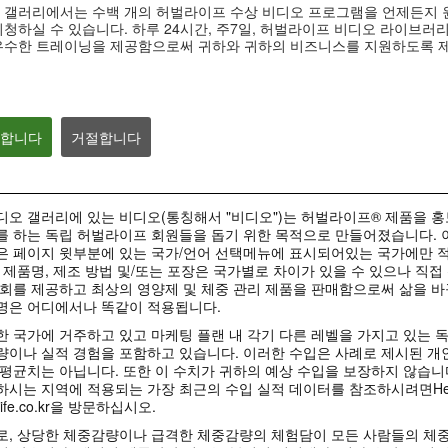
맛있게 먹으면서 다이어트하
베케이션 & 명절
탁월함의 중심
 갤러리에서는 수백 개의 허벌라이프 수상 비디오 프로그램을 언제든지 
기
자세
청하실 수 있습니다. 하루 24시간, 주7일, 허벌라이프 비디오 라이브러
탁월함의 중심 #허벌라이프 #제품
력
맛있게 먹으면서 다이어트하기 #키
베케이션 & 명절을 
우수한 트레이닝을 제공함으로써 귀하와 귀하의 비즈니스를 지원하도록 
토산 #셀유로쓰 #리프트오프
#장건강 #알로에 #유
의합니다
거절합니다
0:42
0:45
Formula 1 Story #3 바쁜 일
Formula 1 Stor
Formula 1 Story #4 나이에
상에 필요한 다이어트와 영양
스 향상에 도움이 
상관없이 언제 어디서나 | 건강
| 건강한 라이프스타일
파트너 | 건강한 
한 라이프스타일
일
오 갤러리에 있는 비디오(통칭해서 "비디오")는 허벌라이프® 제품을 
바쁜 일상에 빼놓을 수 없는 균형잡
연령에 상관없이 누구에게나 필요한
허벌라이프 피트니스
힌 영양과 다이어트.
를 하는 독립 허벌라이프 회원들을 돕기 위한 목적으로 만들어졌습니다. 
헬시에이징.
고강도 운동에 도움을
스 파트너
은 페이지 윗부분에 있는 국가/언어 선택메뉴에 표시되어있는 국가에만 적
 제품명, 제조 방법 및/또는 포장은 국가별로 차이가 있을 수 있으나 직접
회를 제공하고 최상의 영양제 및 체중 관리 제품을 판매함으로써 삶을 바
명은 어디에서나 똑같이 적용됩니다.
10:58
 국가에 거주하고 있고 마케팅 플랜 내 각기 다른 레벨을 가지고 있는 
12:49
19:21
1:03
량이나 실적 경험을 포함하고 있습니다. 이러한 수입은 사례로 제시된 개
마크 코로넬과 함께하는 에너
사사 노세리노의 
사라 헤일리와 함께하는 출산
배부르게 다이어트!
면역력 높이는 습
Formula 1 Story | 모두가 함
평균치는 아닙니다. 또한 이 수치가 귀하의 예상 수입을 보장하지 않습니
지아 운동 #4
컨디셔닝
후 운동 #4
께 즐기는 건강한 라이프스타
배부르게 다이어트 #수분 #혈당 #
면역력 높이는 습관 #
시는 지역에 적용되는 가장 최근의 수입 실적 데이터를 참조하시려면Herbali
스쿼트와 다리 운동.
이 다리 운동을 즐기세
일
포만감
에 #에피코르
다리, 히프, 엉덩이 근육의 안정성과
life.co.kr을 방문하십시오.
근력 강화를 위한 출산후 운동
맛과 영양, 다이어트와 퍼포먼스, 헬
시에이징까지!
로, 상당한 체중감량이나 급격한 체중감량의 체험담이 모든 사람들의 체중