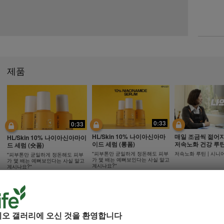
제품
0:33
0:33
HL/Skin 10% 나이아신아마
매일 조금씩 젊어
HL/Skin 10% 나이아신아마이
이드 세럼 (롱폼)
저속노화 건강 루
드 세럼 (숏폼)
"피부톤만 균일하게 정돈해도 피부
저속노화 루틴 | 시니
"피부톤만 균일하게 정돈해도 피부
가 몇 배는 예뻐보인다는 사실 알고
가 몇 배는 예뻐보인다는 사실 알고
계시나요?"
계시나요?"
17:48
21:35
디오 갤러리에 오신 것을 환영합니다