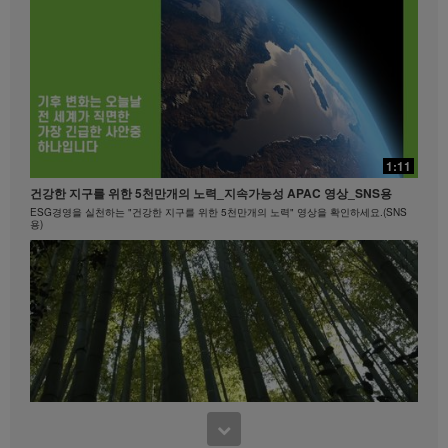
20:24
빠를수록 좋은!
15:40
1:11
빠를수록 좋은! #뉴런뉴트리션 #비타민B
마크 코로넬과 함께하는 에너지아 운동 #1
건강한 지구를 위한 5천만개의 노력_지속가능성 APAC 영상_SNS용
히프, 엉덩이
ESG경영을 실천하는 "건강한 지구를 위한 5천만개의 노력" 영상을 확인하세요.(SNS
용)
0:45
Formula 1 Story #4 나이에 상관없이 언제 어디서나 | 건강한 라이프스타
8:15
일
3:37