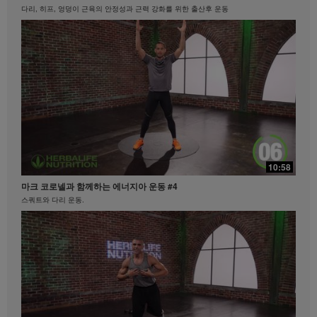
량의 체험담이 모든 사람들의 체중 감량 속도나 정도를
다리, 히프, 엉덩이 근육의 안정성과 근력 강화를 위한 출산후 운동
대변하지 않습니다. 개인의 체중감량 정도는 본인의 신
진대사, 식사 습관, 초기 체중, 그리고 적당한 운동의 빈
도에 따라 달라집니다. 비즈니스를 하시는 지역 내에서
체중 감량 클레임과 관련된 정보를 원하시면
MyHerbalife.co.kr이나 허벌라이프 고객서비스팀
(1588-7577)으로 문의하십시오.
모든 사람은 어떠한 체중 감량 프로그램을 시작하기 앞
서 주치의와 상의하셔야 합니다. 허벌라이프® 제품은
오직 통제된 식사의 일부로써 체중 감량과 체중 조절을
지원할 수 있습니다. 비록 특정 허벌라이프® 제품은 일
부 일상적인 식사를 대체하기에 적합할 수 있으나, 개인
21:35
의 모든 식사를 대체해서는 안되며, 매일 최소한 한 번
10:58
탁월함의 중심
의 적절한 식사가 보충되어야 합니다.
마크 코로넬과 함께하는 에너지아 운동 #4
탁월함의 중심 #허벌라이프 #제품력
비디오는 Herbalife International of America, Inc.에서
스쿼트와 다리 운동.
소유하고 운영하고 있는 허벌라이프 비디오 갤러리를
통해서만 이용 가능합니다. 귀하께서는 비디오를 시청
하실 수 있으며, 비디오가 다운로드 가능한 경우에는 허
벌라이프 비즈니스 또는 허벌라이프® 제품을 홍보할 목
적으로만 비디오 전체를 복제하고 배포할 수 있습니다.
그러나, 귀하께서는 비디오를 복제하고 배포하는 과정
에서 금전적인 거래를 해서는 안됩니다. Herbalife
International of America, Inc.의 명시된 서면 동의 없이
비디오에 포함되어있는 영상, 음성, 설명 및 이야기를