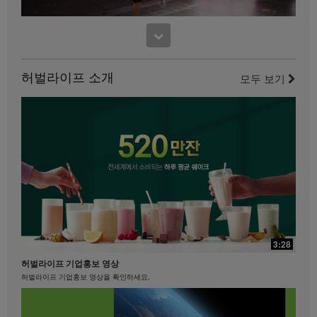
사용하는 것은 엄격히 금지됩니다. 허벌라이프는 언제
든지 귀하의 비디오 사용을 중단하도록 요청할 수 있습
17:48
니다.
11:52
맛있게 먹으면서 다이어트하기
사사 노세리노의 파워 다리 컨디셔닝
맛있게 먹으면서 다이어트하기 #키토산 #셀유로쓰 #리프트오프
허벌라이프 소개
이 다리 운동을 즐기세요.
모두 보기
21:35
29:40
베케이션 & 명절을 준비하는 자세
3:28
제니퍼 델포조와 함께하는 복근과 엉덩이를 위한 필라테스
베케이션 & 명절을 준비하는 자세 #장건강 #알로에 #유산균
허벌라이프 기업홍보 영상
필라테스 강사 제니퍼 델포조와 함께 복근과 엉덩이 근육에 초점을 맞춘 이 필라테스에
도전해 보세요...................
허벌라이프 기업홍보 영상을 확인하세요.