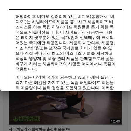
허벌라이프 비디오 갤러리에 있는 비디오(통칭해서 "비
디오")는 허벌라이프® 제품을 홍보하고 허벌라이프 비
즈니스를 하는 독립 허벌라이프 회원들을 돕기 위한 목
적으로 만들어졌습니다. 이 사이트에서 제공하는 내용
은 페이지 윗부분에 있는 국가/언어 선택메뉴에 표시되
1:15
어있는 국가에만 적용됩니다. 제품의 시판여부, 제품명,
매일 조금씩 젊어지는 시니어 저속노화 건강 루틴
제조 방법 및/또는 포장은 국가별로 차이가 있을 수 있
허벌라이프 피트니스
저속노화 루틴 | 시니어 편
모두 보기
으나 직접 판매에서 최고의 비즈니스 기회를 제공하고
최상의 영양제 및 체중 관리 제품을 판매함으로써 삶을
바꾸게 하려는 허벌라이프의 사명은 어디에서나 똑같이
적용됩니다.
비디오는 다양한 국가에 거주하고 있고 마케팅 플랜 내
각기 다른 레벨을 가지고 있는 독립 허벌라이프 회원들
의 매출량이나 실적 경험을 포함하고 있습니다. 이러한
수입은 사례로 제시된 개인들에게 적용되는 수치이지
평균치는 아닙니다. 또한 이 수치가 귀하의 예상 수입을
보장하지 않습니다. 귀하께서 비즈니스를 진행하시는
지역에 적용되는 가장 최근의 수입 실적 데이터를 참조
하시려면Herbalife.co.kr 또는 MyHerbalife.co.kr을 방문
1:10
하십시오.
12:49
20대부터 시작하는 저속노화 라이프스타일
이와 마찬가지로, 상당한 체중감량이나 급격한 체중감
사라 헤일리와 함께하는 출산후 운동 #4
저속노화 루틴 | MZ세대 편