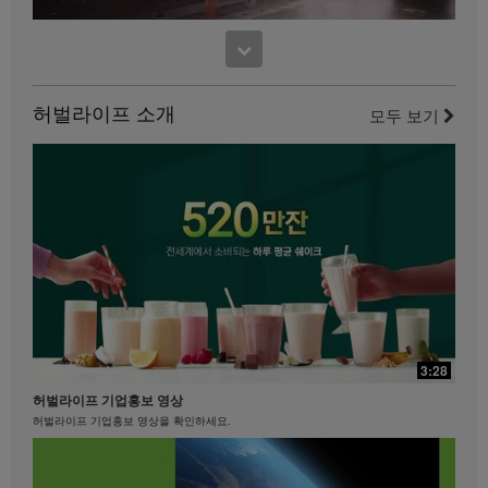
사용하는 것은 엄격히 금지됩니다. 허벌라이프는 언제
든지 귀하의 비디오 사용을 중단하도록 요청할 수 있습
17:48
니다.
11:52
맛있게 먹으면서 다이어트하기
사사 노세리노의 파워 다리 컨디셔닝
맛있게 먹으면서 다이어트하기 #키토산 #셀유로쓰 #리프트오프
허벌라이프 소개
이 다리 운동을 즐기세요.
모두 보기
21:35
29:40
베케이션 & 명절을 준비하는 자세
3:28
제니퍼 델포조와 함께하는 복근과 엉덩이를 위한 필라테스
베케이션 & 명절을 준비하는 자세 #장건강 #알로에 #유산균
허벌라이프 기업홍보 영상
필라테스 강사 제니퍼 델포조와 함께 복근과 엉덩이 근육에 초점을 맞춘 이 필라테스에
도전해 보세요...................
허벌라이프 기업홍보 영상을 확인하세요.