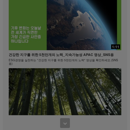
20:24
빠를수록 좋은!
15:40
1:11
빠를수록 좋은! #뉴런뉴트리션 #비타민B
마크 코로넬과 함께하는 에너지아 운동 #1
건강한 지구를 위한 5천만개의 노력_지속가능성 APAC 영상_SNS용
히프, 엉덩이
ESG경영을 실천하는 "건강한 지구를 위한 5천만개의 노력" 영상을 확인하세요.(SNS
용)
0:45
Formula 1 Story #4 나이에 상관없이 언제 어디서나 | 건강한 라이프스타
8:15
일
3:37