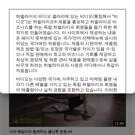
허벌라이프 비디오 갤러리에 있는 비디오(통칭해서 "비
디오")는 허벌라이프® 제품을 홍보하고 허벌라이프 비
즈니스를 하는 독립 허벌라이프 회원들을 돕기 위한 목
적으로 만들어졌습니다. 이 사이트에서 제공하는 내용
1:15
은 페이지 윗부분에 있는 국가/언어 선택메뉴에 표시되
어있는 국가에만 적용됩니다. 제품의 시판여부, 제품명,
매일 조금씩 젊어지는 시니어 저속노화 건강 루틴
제조 방법 및/또는 포장은 국가별로 차이가 있을 수 있
허벌라이프 피트니스
저속노화 루틴 | 시니어 편
모두 보기
으나 직접 판매에서 최고의 비즈니스 기회를 제공하고
최상의 영양제 및 체중 관리 제품을 판매함으로써 삶을
바꾸게 하려는 허벌라이프의 사명은 어디에서나 똑같이
적용됩니다.
비디오는 다양한 국가에 거주하고 있고 마케팅 플랜 내
각기 다른 레벨을 가지고 있는 독립 허벌라이프 회원들
의 매출량이나 실적 경험을 포함하고 있습니다. 이러한
수입은 사례로 제시된 개인들에게 적용되는 수치이지
평균치는 아닙니다. 또한 이 수치가 귀하의 예상 수입을
보장하지 않습니다. 귀하께서 비즈니스를 진행하시는
지역에 적용되는 가장 최근의 수입 실적 데이터를 참조
하시려면Herbalife.co.kr 또는 MyHerbalife.co.kr을 방문
1:10
하십시오.
12:49
20대부터 시작하는 저속노화 라이프스타일
이와 마찬가지로, 상당한 체중감량이나 급격한 체중감
사라 헤일리와 함께하는 출산후 운동 #4
저속노화 루틴 | MZ세대 편