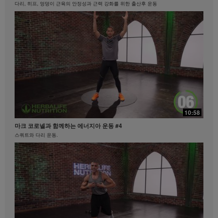
량의 체험담이 모든 사람들의 체중 감량 속도나 정도를
다리, 히프, 엉덩이 근육의 안정성과 근력 강화를 위한 출산후 운동
대변하지 않습니다. 개인의 체중감량 정도는 본인의 신
진대사, 식사 습관, 초기 체중, 그리고 적당한 운동의 빈
도에 따라 달라집니다. 비즈니스를 하시는 지역 내에서
체중 감량 클레임과 관련된 정보를 원하시면
MyHerbalife.co.kr이나 허벌라이프 고객서비스팀
(1588-7577)으로 문의하십시오.
모든 사람은 어떠한 체중 감량 프로그램을 시작하기 앞
서 주치의와 상의하셔야 합니다. 허벌라이프® 제품은
오직 통제된 식사의 일부로써 체중 감량과 체중 조절을
지원할 수 있습니다. 비록 특정 허벌라이프® 제품은 일
부 일상적인 식사를 대체하기에 적합할 수 있으나, 개인
21:35
의 모든 식사를 대체해서는 안되며, 매일 최소한 한 번
10:58
탁월함의 중심
의 적절한 식사가 보충되어야 합니다.
마크 코로넬과 함께하는 에너지아 운동 #4
탁월함의 중심 #허벌라이프 #제품력
비디오는 Herbalife International of America, Inc.에서
스쿼트와 다리 운동.
소유하고 운영하고 있는 허벌라이프 비디오 갤러리를
통해서만 이용 가능합니다. 귀하께서는 비디오를 시청
하실 수 있으며, 비디오가 다운로드 가능한 경우에는 허
벌라이프 비즈니스 또는 허벌라이프® 제품을 홍보할 목
적으로만 비디오 전체를 복제하고 배포할 수 있습니다.
그러나, 귀하께서는 비디오를 복제하고 배포하는 과정
에서 금전적인 거래를 해서는 안됩니다. Herbalife
International of America, Inc.의 명시된 서면 동의 없이
비디오에 포함되어있는 영상, 음성, 설명 및 이야기를