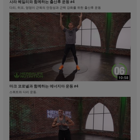
사라 헤일리와 함께하는 출산후 운동 #4
저속노화 루틴 | MZ세대 편
량의 체험담이 모든 사람들의 체중 감량 속도나 정도를
다리, 히프, 엉덩이 근육의 안정성과 근력 강화를 위한 출산후 운동
대변하지 않습니다. 개인의 체중감량 정도는 본인의 신
진대사, 식사 습관, 초기 체중, 그리고 적당한 운동의 빈
도에 따라 달라집니다. 비즈니스를 하시는 지역 내에서
체중 감량 클레임과 관련된 정보를 원하시면
MyHerbalife.co.kr이나 허벌라이프 고객서비스팀
(1588-7577)으로 문의하십시오.
모든 사람은 어떠한 체중 감량 프로그램을 시작하기 앞
서 주치의와 상의하셔야 합니다. 허벌라이프® 제품은
오직 통제된 식사의 일부로써 체중 감량과 체중 조절을
지원할 수 있습니다. 비록 특정 허벌라이프® 제품은 일
부 일상적인 식사를 대체하기에 적합할 수 있으나, 개인
21:35
의 모든 식사를 대체해서는 안되며, 매일 최소한 한 번
10:58
의 적절한 식사가 보충되어야 합니다.
탁월함의 중심
마크 코로넬과 함께하는 에너지아 운동 #4
탁월함의 중심 #허벌라이프 #제품력
비디오는 Herbalife International of America, Inc.에서
스쿼트와 다리 운동.
소유하고 운영하고 있는 허벌라이프 비디오 갤러리를
통해서만 이용 가능합니다. 귀하께서는 비디오를 시청
하실 수 있으며, 비디오가 다운로드 가능한 경우에는 허
벌라이프 비즈니스 또는 허벌라이프® 제품을 홍보할 목
적으로만 비디오 전체를 복제하고 배포할 수 있습니다.
그러나, 귀하께서는 비디오를 복제하고 배포하는 과정
에서 금전적인 거래를 해서는 안됩니다. Herbalife
International of America, Inc.의 명시된 서면 동의 없이
비디오에 포함되어있는 영상, 음성, 설명 및 이야기를