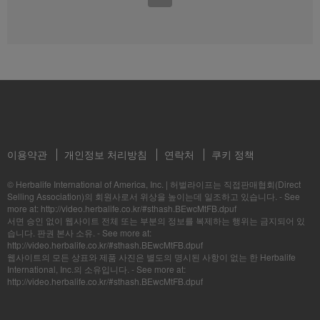
일
3:37
하체 근력 1
연령에 상관없이 누구에게나 필요한 헬시에이징.
건강한 지구를 위한 5천만개의 노력_지속가능성 APAC 영상_멤버용
하체 다리 및 엉덩이 근육 강화 트레이닝 운동을 시도해 보세요.
ESG경영을 실천하는 "건강한 지구를 위한 5천만개의 노력" 영상을 확인하세요.(멤버
용)
이용약관
개인정보 처리방침
연락처
쿠키 정책
0:42
© Herbalife International of America, Inc.
|
허벌라이프는 직접판매협회(Direct
8:31
Formula 1 Story #3 바쁜 일상에 필요한 다이어트와 영양 | 건강한 라이프
Selling Association)의 회원사로서 위상을 높이는데 일조하고 있습니다. - See
스타일
하체 근력 2
more at: http://video.herbalife.co.kr/#sthash.BEwcMtFB.dpuf
5:58
서면 승인 없이 웹사이트 전체 또는 부분의 정보를 복제하는 행위는 금지되어 있
바쁜 일상에 빼놓을 수 없는 균형잡힌 영양과 다이어트.
하체 근육을 키우고 몸의 안정성을 향상하세요.
I am Herbalife (나는 허벌라이프 입니다.)
습니다. 판권 본사 소유. - See more at:
당신을 때로 눈물짓게, 때로 미소짓게 하는 것은 무엇인가요?
http://video.herbalife.co.kr/#sthash.BEwcMtFB.dpuf
웹사이트의 모든 상표와 제품 사진은 별도의 명시된 사항이 없는 한 Herbalife
International, Inc.의 소유입니다. - See more at:
http://video.herbalife.co.kr/#sthash.BEwcMtFB.dpuf