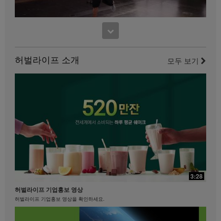
사용하는 것은 엄격히 금지됩니다. 허벌라이프는 언제
든지 귀하의 비디오 사용을 중단하도록 요청할 수 있습
니다.
17:48
11:52
맛있게 먹으면서 다이어트하기
사사 노세리노의 파워 다리 컨디셔닝
맛있게 먹으면서 다이어트하기 #키토산 #셀유로쓰 #리프트오프
허벌라이프 소개
이 다리 운동을 즐기세요.
모두 보기
21:35
29:40
베케이션 & 명절을 준비하는 자세
3:28
제니퍼 델포조와 함께하는 복근과 엉덩이를 위한 필라테스
베케이션 & 명절을 준비하는 자세 #장건강 #알로에 #유산균
허벌라이프 기업홍보 영상
필라테스 강사 제니퍼 델포조와 함께 복근과 엉덩이 근육에 초점을 맞춘 이 필라테스에
도전해 보세요...................
허벌라이프 기업홍보 영상을 확인하세요.