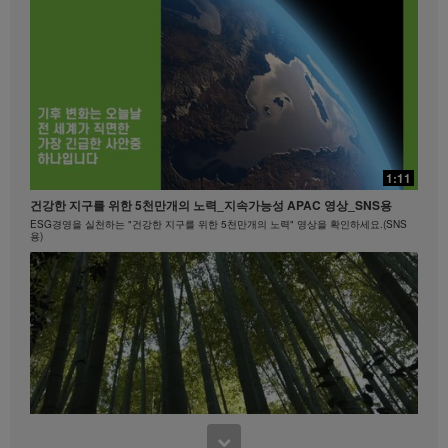
20:24
빠를수록 좋은!
15:40
1:11
빠를수록 좋은! #뉴런뉴트리션 #비타민B
마크 코로넬과 함께하는 에너지아 운동 #1
건강한 지구를 위한 5천만개의 노력_지속가능성 APAC 영상_SNS용
히프, 엉덩이
ESG경영을 실천하는 "건강한 지구를 위한 5천만개의 노력" 영상을 확인하세요.(SNS
용)
0:45
Formula 1 Story #4 나이에 상관없이 언제 어디서나 | 건강한 라이프스타
8:15