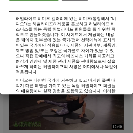
허벌라이프 비디오 갤러리에 있는 비디오(통칭해서 "비
디오")는 허벌라이프® 제품을 홍보하고 허벌라이프 비
즈니스를 하는 독립 허벌라이프 회원들을 돕기 위한 목
적으로 만들어졌습니다. 이 사이트에서 제공하는 내용
은 페이지 윗부분에 있는 국가/언어 선택메뉴에 표시되
1:15
어있는 국가에만 적용됩니다. 제품의 시판여부, 제품명,
매일 조금씩 젊어지는 시니어 저속노화 건강 루틴
제조 방법 및/또는 포장은 국가별로 차이가 있을 수 있
으나 직접 판매에서 최고의 비즈니스 기회를 제공하고
허벌라이프 피트니스
저속노화 루틴 | 시니어 편
모두 보기
최상의 영양제 및 체중 관리 제품을 판매함으로써 삶을
바꾸게 하려는 허벌라이프의 사명은 어디에서나 똑같이
적용됩니다.
비디오는 다양한 국가에 거주하고 있고 마케팅 플랜 내
각기 다른 레벨을 가지고 있는 독립 허벌라이프 회원들
의 매출량이나 실적 경험을 포함하고 있습니다. 이러한
수입은 사례로 제시된 개인들에게 적용되는 수치이지
평균치는 아닙니다. 또한 이 수치가 귀하의 예상 수입을
보장하지 않습니다. 귀하께서 비즈니스를 진행하시는
지역에 적용되는 가장 최근의 수입 실적 데이터를 참조
하시려면Herbalife.co.kr 또는 MyHerbalife.co.kr을 방문
1:10
하십시오.
12:49
20대부터 시작하는 저속노화 라이프스타일
이와 마찬가지로, 상당한 체중감량이나 급격한 체중감